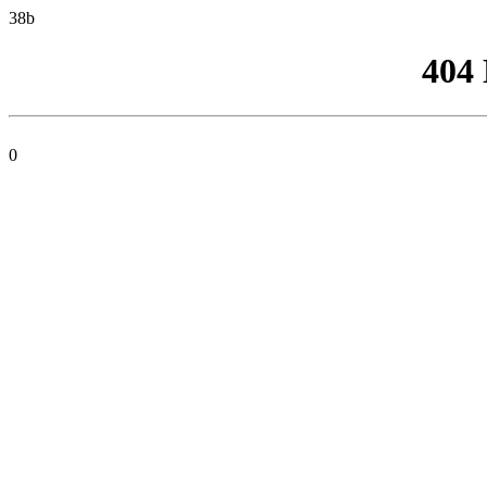
38b
404
0