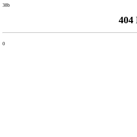
38b
404
0