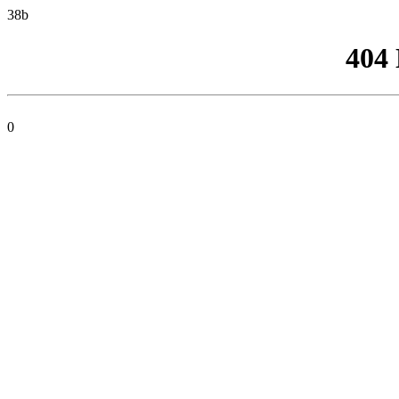
38b
404
0