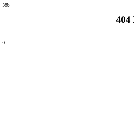
38b
404
0