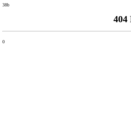
38b
404
0