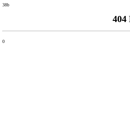
38b
404
0