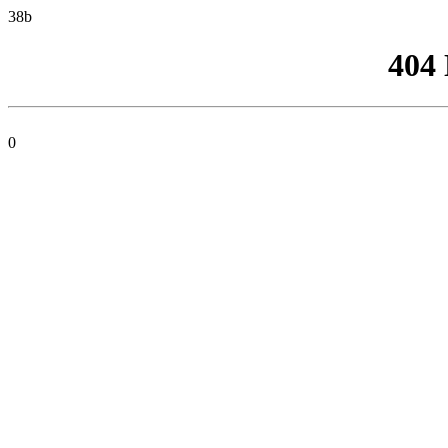
38b
404
0